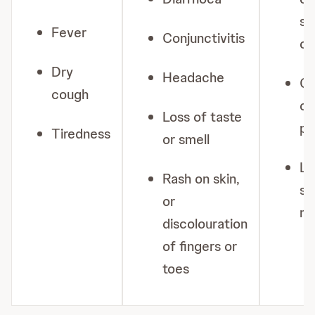
sh
Fever
Conjunctivitis
of
Dry
Headache
Ch
cough
or
Loss of taste
pr
Tiredness
or smell
Lo
Rash on skin,
sp
or
m
discolouration
of fingers or
toes