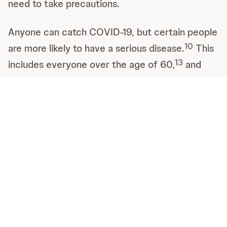
need to take precautions.
Anyone can catch COVID-19, but certain people
10
are more likely to have a serious disease.
This
13
includes everyone over the age of 60,
and
those with health conditions like hypertension,
chronic respiratory disease, and cardiovascular
10
disease.
Certain medications might put you at
14
higher risk, too.
Speak to your doctor if you
think you might be more at risk.
Prevention
It is important to prevent infection and slow the
spread of COVID-19, to help protect yourself
15
and those around you.
Follow local guidelines