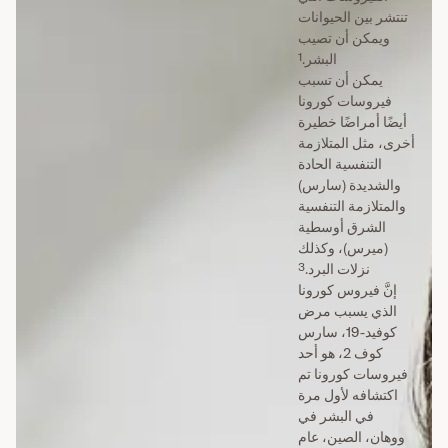
تنتشر بين الحيوانات
ويمكن أن تصيب
1
البشر.
يمكن أن تسبب
فيروسات كورونا
أيضًا أمراضًا خطيرة
أخرى، مثل المتلازمة
التنفسية الحادة
والشديدة (سارس)
والمتلازمة التنفسية
الشرق أوسطية
(ميرس)، وكذلك
3
نزلات البرد.
إنَّ فيروس كورونا
الذي يسبب مرض
كوفيد-19، سارس
كوف 2، هو أحد
فيروسات كورونا تم
اكتشافه لأول مرة
في البشر في
ووهان، الصين، عام