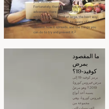
your control.
Fortunately, thanks to record-speed scientific
advances, there is hope for the future. And
while COVID-19 is still at large, the best way
to protect yourself is to be aware of the
disease, how it spreads, and the things you
2
can do to try and prevent it.
ما المقصود
بمرض
كوفيد-19؟
يرمز كوفيد-19 إلى
مرض فيروس كورونا
3
2019‏.
وهو مرضٌ
يسببه أحد أنواع
فيروس كورونا، وهي
مجموعة من
الفيروسات التي