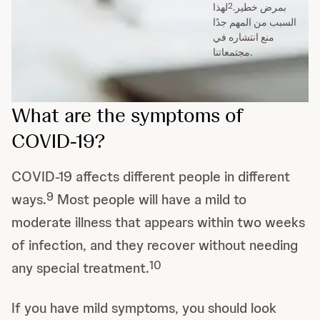
2
بمرض خطير.
لهذا
السبب من المهم جدًا
منع انتشاره في
مجتمعاتنا.
What are the symptoms of
COVID-19?
COVID-19 affects different people in different
9
ways.
Most people will have a mild to
moderate illness that appears within two weeks
of infection, and they recover without needing
10
any special treatment.
If you have mild symptoms, you should look