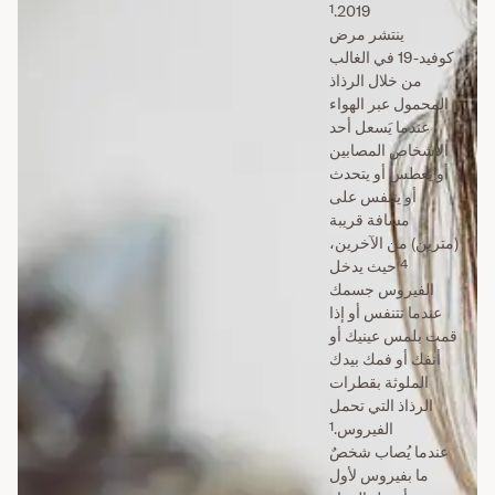
1
2019‏.
ينتشر مرض
كوفيد-19 في الغالب
من خلال الرذاذ
المحمول عبر الهواء
عندما يَسعل أحد
الأشخاص المصابين
أو يعطس أو يتحدث
أو يتنفس على
مسافة قريبة
(مترين) من الآخرين،
4
حيث يدخل
الفيروس جسمك
عندما تتنفس أو إذا
قمت بلمس عينيك أو
أنفك أو فمك بيدك
الملوثة بقطرات
الرذاذ التي تحمل
1
الفيروس.
عندما يُصاب شخصٌ
ما بفيروس لأول