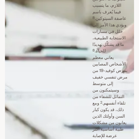
اللازم، ما يتسبب
فيما يُعرف باسم
8
عاصفة السيتوكين.
ويؤدي هذا الأمر إلى
خلل في مسارات
الاستجابة الطبيعية،
ما قد يشكِّل تهديدًا
8
للحياة.
يعاني معظم
الأشخاص المصابين
بمرض كوفيد-19 من
مرض تنفسي خفيف
إلى متوسط
وسيتمكنون من
التماثل للشفاء من
2
تلقاء أنفسهم.
ومع
ذلك، قد يكون كبار
السن وأولئك الذين
يعانون من مشكلات
طبية أساسية أكثر
عرضة للإصابة