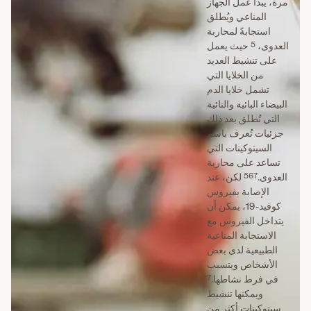
مرة، يبدأ عمل الجهاز
المناعي ويُطلق
استجابةً لمحاربة
5
العدوى،
حيث يعمل
على تنشيط العديد
من الخلايا التي
تشمل خلايا الدم
البيضاء البائية والتائية
التي تُطلق بعد ذلك
جزئيات تُعرف باسم
السيتوكينات التي
تساعد على محاربة
5
6
7
العدوى.
لكن، عند
الإصابة بفيروس
كوفيد-19، يمكن أن
يتداخل الفيروس مع
الاستجابة المناعية
الطبيعية لدى بعض
الأشخاص ويتسبب
7
في فرط نشاطها.
ويمكنها تنشيط
سيتوكينات أكثر من