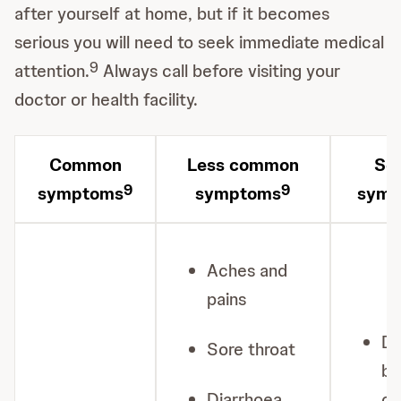
after yourself at home, but if it becomes
serious you will need to seek immediate medical
9
attention.
Always call before visiting your
doctor or health facility.
Common
Less common
Ser
9
9
symptoms
symptoms
symp
Aches and
pains
Di
Sore throat
br
Diarrhoea
or