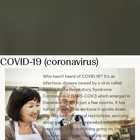
COVID-19 (coronavirus)
Who hasn’t heard of COVID-19? It’s an
infectious disease caused by a virus called
Severe Acute Respiratory Syndrome
Coronavirus-2 (SARS-COV2) which emerged in
1
December 2019.
In just a few months, it has
turned the world as we know it upside down.
You may be facing local restrictions, worrying
about getting sick, or scared of infecting your
loved ones. With everything going on, the
situation can feel very daunting and out of